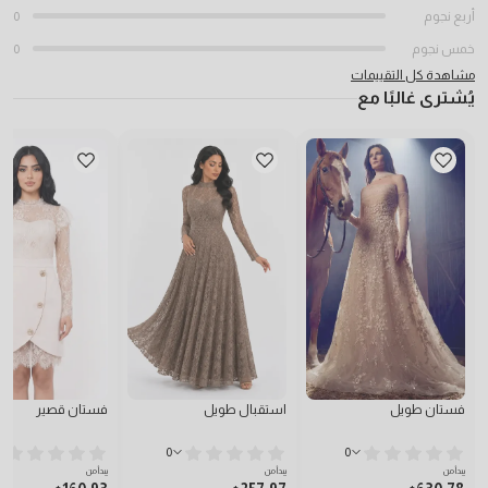
أربع نجوم
0
خمس نجوم
0
مشاهدة كل التقييمات
يُشترى غالبًا مع
فستان طويل
استقبال طويل
فستان قصير
0
0
يبدأ من
يبدأ من
يبدأ من