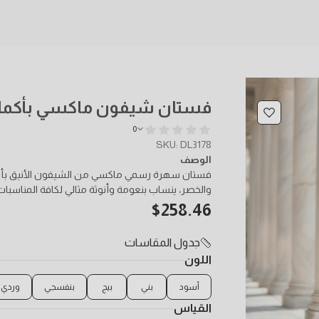
فستان شيفون ماكسي بأكمام
0
SKU: DL3178
الوصف
والخصر، ينساب بنعومة وأنوثة مثالي لكافة المناسبات
$
258.46
جدول المقاسات
اللون
أسود
بني
بيج
بنفسجي
وردي
القياس