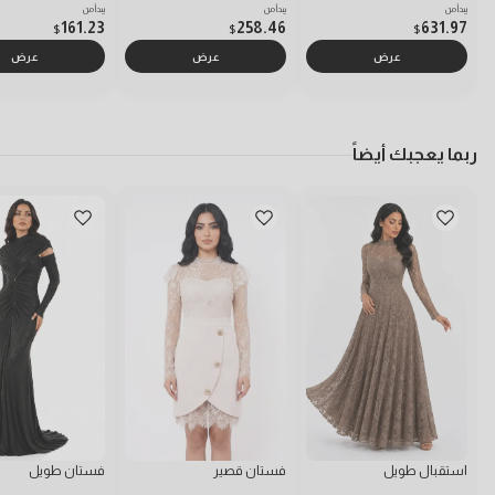
يبدأ من
يبدأ من
يبدأ من
161.23
258.46
631.97
$
$
$
عرض
عرض
عرض
ربما يعجبك أيضاً
استقبال طويل
فستان قصير
فستان طويل