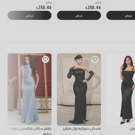
يبدأ من
يبدأ من
يبد
6
258.46
258.46
$
$
عرض
عرض
عرض
يل
فستان سواريه تول مطرز
طقم ساتان قطعتين ببلوزة
فس
درابيه
بت