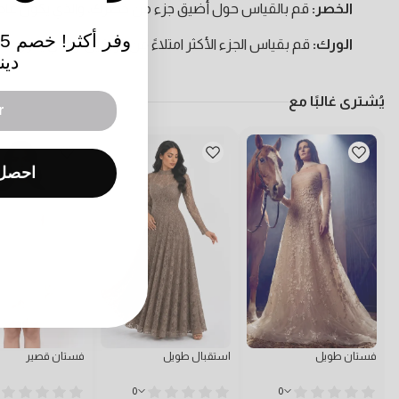
الخصر:
قم بالقياس حول أضيق جزء من خصرك، والذي يكون عادةً
الورك:
قم بقياس الجزء الأكثر امتلاءً من الوركين، والذي يكون عادةً على مسافة 
دين
يُشترى غالبًا مع
احصل 
فستان طويل
استقبال طويل
فستان قصير
0
0