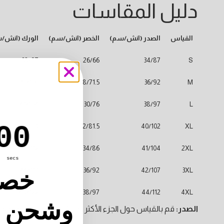
دليل المقاسات
القياس
الصدر (انش/سم)
الخصر (انش/سم)
الورك (انش/
38/97
26/66
34/87
S
39/100
28/71.5
36/92
M
41/104
30/76
38/97
L
tdown ends in:
00
42.5/108
32/81.5
40/102
XL
44/112
34/86
41/104
2XL
secs
25٪ خصم
46/117
36/92
42/107
3XL
48/122
38/97
44/112
4XL
🚚 وشحن
الصدر:
قم بالقياس حول الجزء الأكثر امتلاءً من صدرك، مع الحف