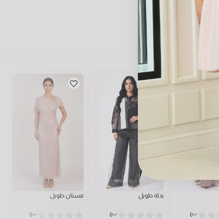
بدلة طويل
فستان طويل
فس
0
0
0