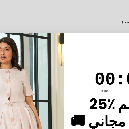
سم)
0
:
Coun
0
00
:
mins
 مجاني
اظ على الشريط محكمًا ولكن ليس ضيقًا.