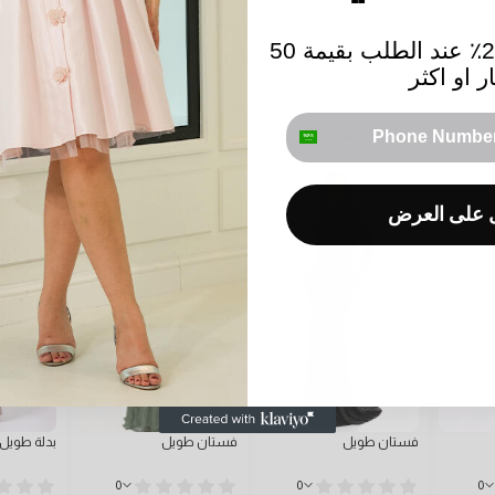
 فوق زر البطن.
وفر أكثر! خصم 25٪ عند الطلب بقيمة 50
8-9 انش أسفل خصرك.
ار او اكثر
phone number
على العرض
فستان طويل
فستان طويل
بدلة طويل
0
0
0