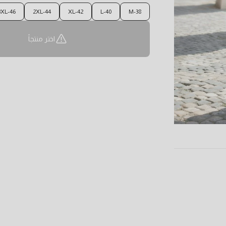
3XL-46
2XL-44
XL-42
L-40
M-38
اختر منتجاً