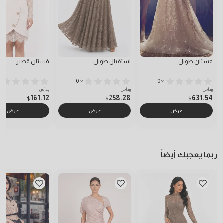
فستان طويل
استقبال طويل
فستان قصير
0
0
يبدأ من
يبدأ من
يبدأ من
161.12
258.28
631.54
$
$
$
عرض
عرض
عرض
ربما يعجبك أيضاً