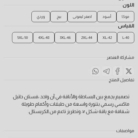
اللون
موكا
أسود
اصفر ليمونى
بيج
وردي
القياس
5XL-50
4XL-48
3XL-46
2XL-44
XL-42
L-40
مشاركة العنصر
تفاصيل المنتج
تصميم يجمع بين البساطة والأناقة في آن واحد ،فستان داتيل
ماكسي رسمي بتنورة واسعة من طبقات وأكمام طويلة
شفافة مع ياقة شكل v، وتطريز ناعم من الكريستال.
مواصفات