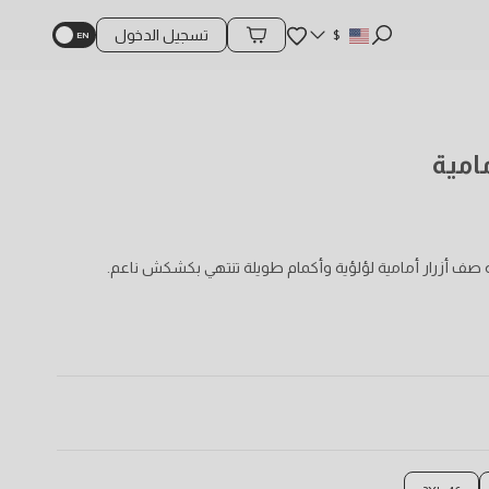
المفضلة
$
تسجيل الدخول
محتويات السلة
امية
 صف أزرار أمامية لؤلؤية وأكمام طويلة تنتهي بكشكش ناعم.