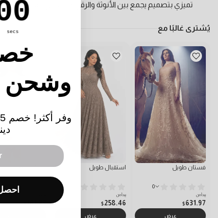
00
تميزي بتصميم يجمع بين الأنوثة والرقي، حيث يأتي الفستان بياق
يُشترى غالبًا مع
secs
25٪ خصم
🚚 وشحن
دين
فستان طويل
استقبال طويل
فستان قصير
0
0
احصل 
يبدأ من
يبدأ من
يبدأ من
161.23
258.46
631.97
$
$
$
عرض
عرض
عرض