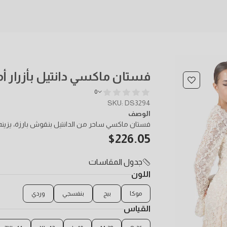
فستان ماكسي دانتيل بأزرار أم
0
SKU: DS3294
الوصف
فستان ماكسي ساحر من الدانتيل بنقوش بارزة، يزينه
$
226.05
جدول المقاسات
اللون
موكا
بيج
بنفسجي
وردي
القياس