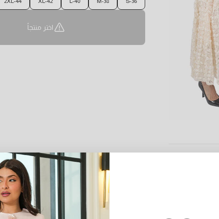
2XL-44
XL-42
L-40
M-38
S-36
اختر منتجاً
0
:
Cou
0