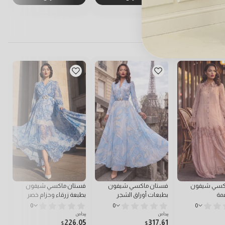
كسي شيفون
فستان ماكسي شيفون
فستان ماكسي شيفون
فس
مة
بطبعات أوراق الشجر
بطبعة زرقاء وحزام خصر
ك
0
0
0
يبدأ من
يبدأ من
يبد
6
226.05
317.61
$
$