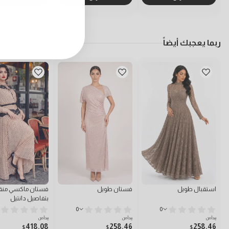
ربما يعجبك أيضاً
استقبال طويل
فستان طويل
فستان ماكسي من
بتفاصيل دانتيل
0
0
يبدأ من
يبدأ من
يبدأ من
418.08
258.46
258.46
$
$
$