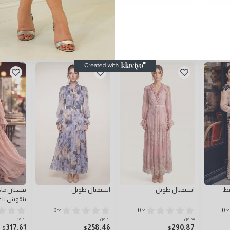
قط
استقبال طويل
استقبال طويل
فستان ما
بنقوش ناع
0
0
0
يبدأ من
يبدأ من
يبدأ من
317.61
258.46
290.87
$
$
$